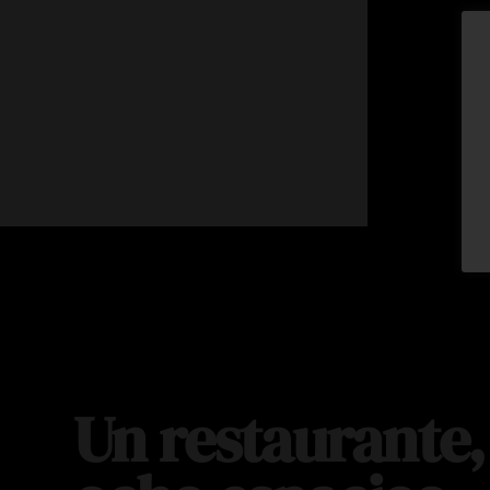
Un restaurante,