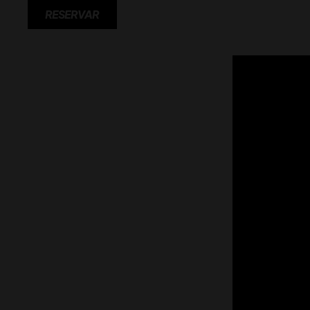
RESERVAR