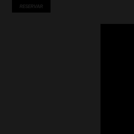
RESERVAR