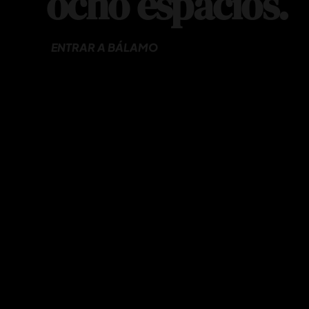
ocho espacios.
ENTRAR A BÁLAMO