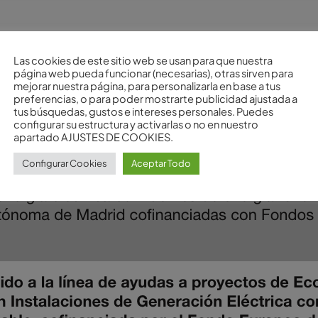
Las cookies de este sitio web se usan para que nuestra
página web pueda funcionar (necesarias), otras sirven para
mejorar nuestra página, para personalizarla en base a tus
preferencias, o para poder mostrarte publicidad ajustada a
tus búsquedas, gustos e intereses personales. Puedes
configurar su estructura y activarlas o no en nuestro
apartado AJUSTES DE COOKIES.
Configurar Cookies
Aceptar Todo