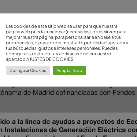
Las cookies de este sitio web se usan para que nuestra
página web pueda funcionar (necesarias), otras sirven para
mejorar nuestra página, para personalizarla en base a tus
preferencias, o para poder mostrarte publicidad ajustada a
tus búsquedas, gustos e intereses personales. Puedes
configurar su estructura y activarlas o no en nuestro
apartado AJUSTES DE COOKIES.
Configurar Cookies
Aceptar Todo