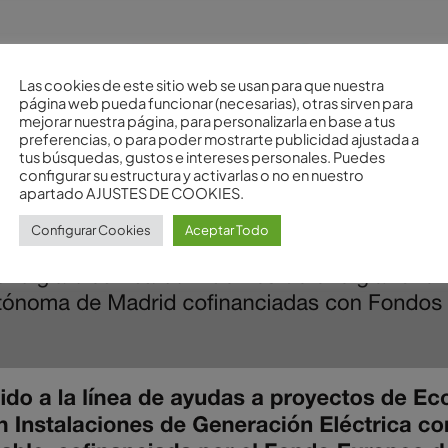
Las cookies de este sitio web se usan para que nuestra
página web pueda funcionar (necesarias), otras sirven para
mejorar nuestra página, para personalizarla en base a tus
preferencias, o para poder mostrarte publicidad ajustada a
tus búsquedas, gustos e intereses personales. Puedes
configurar su estructura y activarlas o no en nuestro
apartado AJUSTES DE COOKIES.
Configurar Cookies
Aceptar Todo