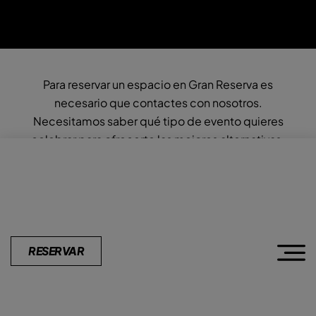
Para reservar un espacio en Gran Reserva es
necesario que contactes con nosotros.
Necesitamos saber qué tipo de evento quieres
celebrar para ofrecerte las mejores alternativas.
Puedes llamarnos por teléfono, enviarnos un mail o
enviarnos el formulario de la web.
RESERVA EVENTOS
RESERVAR
620 098 282
eventos@balamorestaurante.es