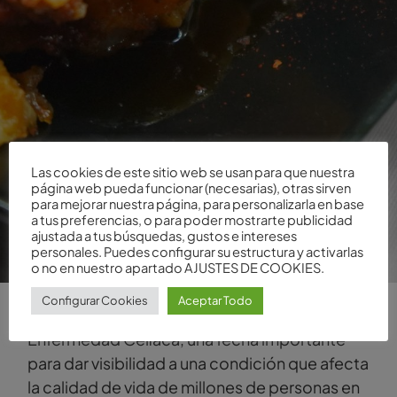
Las cookies de este sitio web se usan para que nuestra
página web pueda funcionar (necesarias), otras sirven
para mejorar nuestra página, para personalizarla en base
a tus preferencias, o para poder mostrarte publicidad
ajustada a tus búsquedas, gustos e intereses
personales. Puedes configurar su estructura y activarlas
o no en nuestro apartado AJUSTES DE COOKIES.
Configurar Cookies
Aceptar Todo
El 27 de mayo se celebra el Día de la
Enfermedad Celíaca, una fecha importante
para dar visibilidad a una condición que afecta
la calidad de vida de millones de personas en