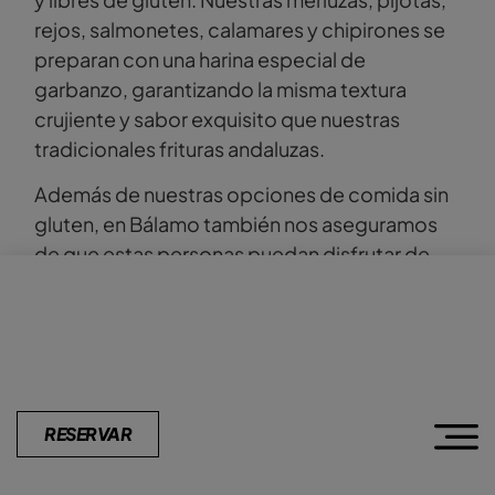
rejos, salmonetes, calamares y chipirones se
preparan con una harina especial de
garbanzo, garantizando la misma textura
crujiente y sabor exquisito que nuestras
tradicionales frituras andaluzas.
Además de nuestras opciones de comida sin
gluten, en Bálamo también nos aseguramos
de que estas personas puedan disfrutar de
acompañamientos adecuados. Contamos
con pan especial sin gluten y una selección de
cervezas con y sin alcohol aptas para
celíacos, para que no te falte de nada durante
tu visita.
RESERVAR
Este 27 de mayo, y todos los días, te
invitamos a celebrar el Día de los Celíacos en