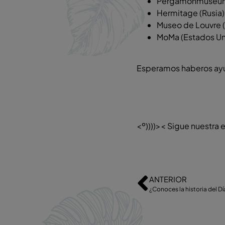
Pergamonmuseum
Hermitage (Rusia
Museo de Louvre (
MoMa (Estados U
Esperamos haberos ayud
<º))))>< Sigue nuestra e
ANTERIOR
¿Conoces la historia del Dí