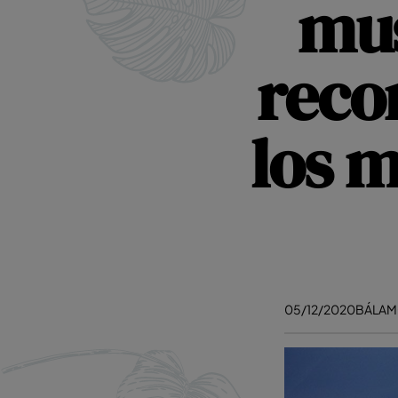
mus
reco
los 
05/12/2020
BÁLA