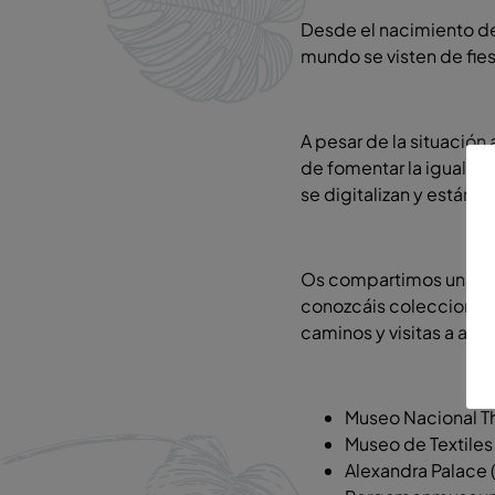
Desde el nacimiento de
mundo se visten de fie
A pesar de la situación
de
fomentar la igualda
se digitalizan y están a
Os compartimos una sel
conozcáis colecciones d
caminos y visitas a aqu
Museo Nacional T
Museo de Textiles 
Alexandra Palace 