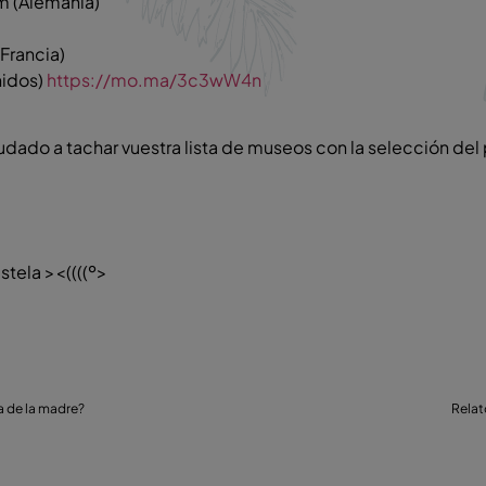
 (Alemania)
)
Francia)
nidos)
https://mo.ma/3c3wW4n
ado a tachar vuestra lista de museos con la selección del 
stela ><((((º>
a de la madre?
Rela