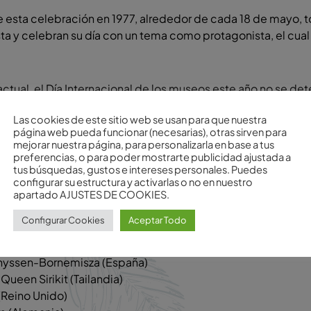
 esta celebración en 1977, alrededor de cada 18 de mayo, 
sta y celebran su día con un tema como protagonista, el cua
 actual, el Día Internacional de los museos este año no se de
d y promover el papel de los museos en la sociedad, para 
Las cookies de este sitio web se usan para que nuestra
biertos a todo el público a nivel mundial.
página web pueda funcionar (necesarias), otras sirven para
mejorar nuestra página, para personalizarla en base a tus
preferencias, o para poder mostrarte publicidad ajustada a
tus búsquedas, gustos e intereses personales. Puedes
ección de recorridos virtuales por los museos más famoso
configurar su estructura y activarlas o no en nuestro
e los que aún no habéis visitado y ¿por qué no? para que ta
apartado AJUSTES DE COOKIES.
ellos museos a los que alguna vez fuiste.
Configurar Cookies
Aceptar Todo
hyssen-Bornemisza (España)
Queen Sirikit (Tailandia)
(Reino Unido)