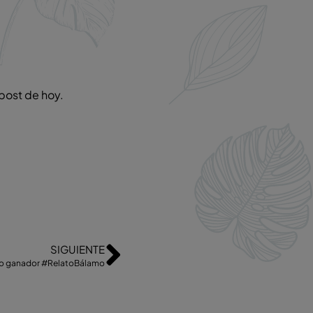
post de hoy.
SIGUIENTE
to ganador #RelatoBálamo