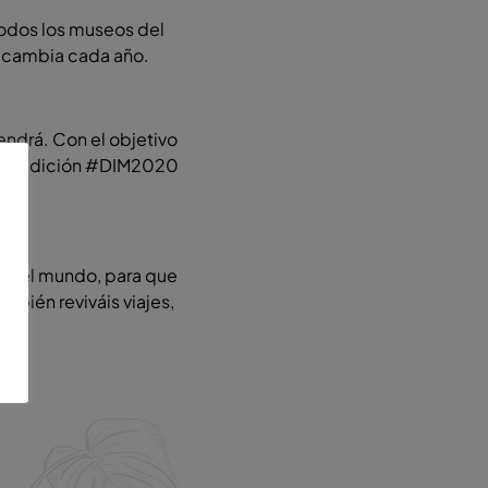
todos los museos del
l cambia cada año.
tendrá. Con el objetivo
esta edición #DIM2020
s del mundo, para que
mbién reviváis viajes,