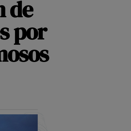
n de
s por
mosos