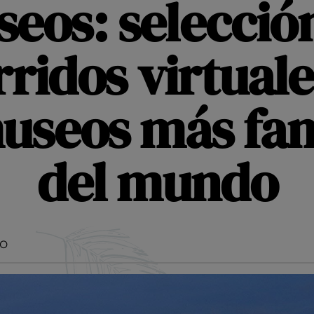
eos: selecció
rridos virtuale
museos más fa
del mundo
MO