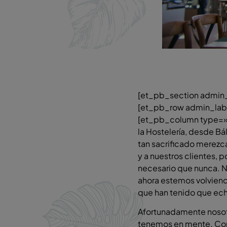
[et_pb_section admin_
[et_pb_row admin_lab
[et_pb_column type=»4
la Hostelería, desde Bá
tan sacrificado merezc
y a nuestros clientes, 
necesario que nunca. N
ahora estemos volvien
que han tenido que echa
Afortunadamente nosotr
tenemos en mente. Con 