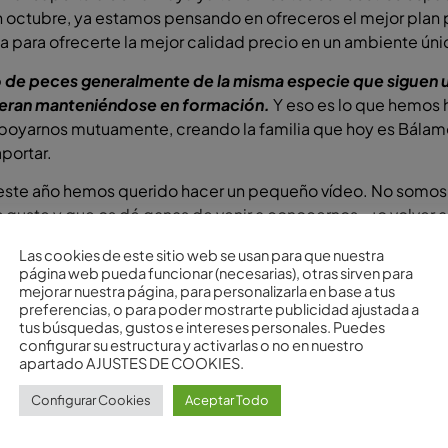
octubre, ya estamos pensando en ofreceros el mejor plan p
a para ofrecerte la mejor calidad precio en un ambiente úni
 de peces generalmente de la misma especie que siguen un
speran manteniéndose en formación.
Y eso es lo que hemos 
poyarnos mutuamente, creando la familia que hoy es Bálam
portar.
s este año hemos querido hacer un pequeño vídeo. No somos 
guste y que os dé ganas de venir a conocernos… ¡o volver a
encontrarás en Bálamo, ¡fabricando momentos!
Las cookies de este sitio web se usan para que nuestra
página web pueda funcionar (necesarias), otras sirven para
mejorar nuestra página, para personalizarla en base a tus
preferencias, o para poder mostrarte publicidad ajustada a
tus búsquedas, gustos e intereses personales. Puedes
configurar su estructura y activarlas o no en nuestro
apartado AJUSTES DE COOKIES.
Configurar Cookies
Aceptar Todo