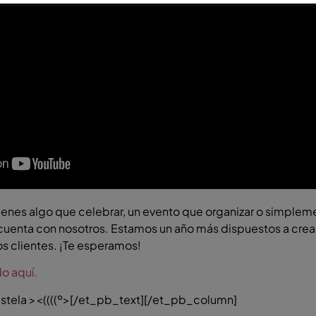
 tienes algo que celebrar, un evento que organizar o simpleme
 cuenta con nosotros. Estamos un año más dispuestos a crea
 clientes. ¡Te esperamos!
o aquí.
 estela ><((((º>[/et_pb_text][/et_pb_column]