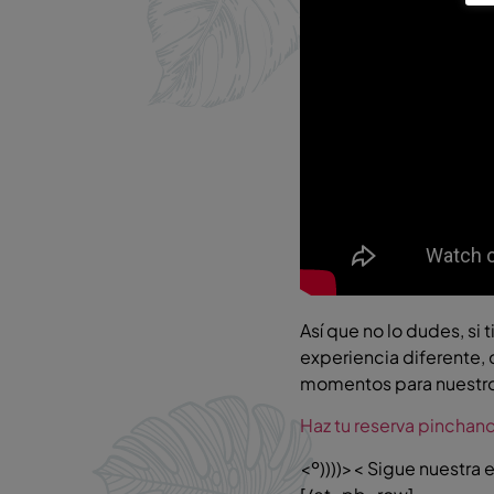
Así que no lo dudes, si
experiencia diferente,
momentos para nuestros
Haz tu reserva pinchand
<º))))>< Sigue nuestra