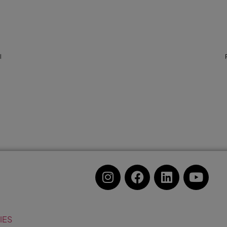
l
IES