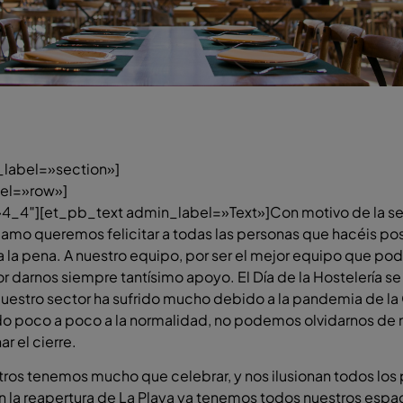
label=»section»]
el=»row»]
_4″][et_pb_text admin_label=»Text»]Con motivo de la sex
lamo queremos felicitar a todas las personas que hacéis po
a la pena. A nuestro equipo, por ser el mejor equipo que po
por darnos siempre tantísimo apoyo. El Día de la Hostelería 
uestro sector ha sufrido mucho debido a la pandemia de l
do poco a poco a la normalidad, no podemos olvidarnos de
r el cierre.
os tenemos mucho que celebrar, y nos ilusionan todos los
la reapertura de La Playa ya tenemos todos nuestros espac