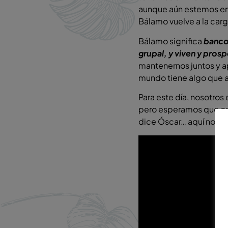
aunque aún estemos en 
Bálamo vuelve a la carg
Bálamo significa
banco
grupal, y viven y pro
mantenernos juntos y a
mundo tiene algo que a
Para este día, nosotro
pero esperamos que os 
dice Óscar… aquí nos 