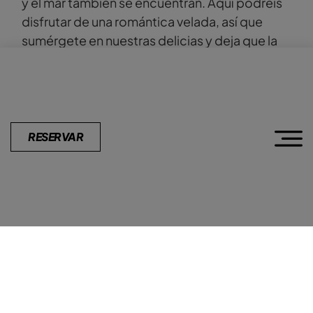
y el mar también se encuentran. Aquí podréis
disfrutar de una romántica velada, así que
sumérgete en nuestras delicias y deja que la
magia del mar y el amor te envuelvan en cada
bocado, ¡por Afrodita! 🌊❤️
RESERVAR
VOLVER