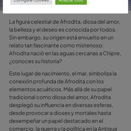
La figura celestial de Afrodita, diosa del amor,
la belleza y el deseo es conocida por todos.
Sin embargo, su origen está envuelto en un
relato tan fascinante como misterioso:
Afrodita nació en las aguas cercanas a Chipre,
¿conoces su historia?
Este lugar de nacimiento, el mar, simboliza la
conexión profunda de Afrodita con los
elementos acuáticos. Más allá de su papel
tradicional como diosa del amor, Afrodita
desplegó su influencia en diversas esferas,
desde provocar a dioses y mortales hasta
desempeñar un papel destacado en el
comercio, la guerra y la política en la Antigua