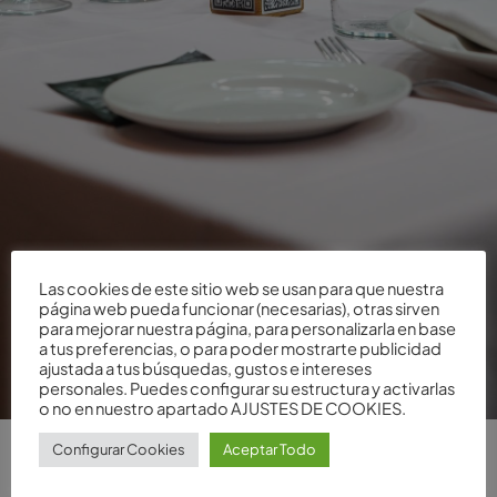
Las cookies de este sitio web se usan para que nuestra
página web pueda funcionar (necesarias), otras sirven
para mejorar nuestra página, para personalizarla en base
a tus preferencias, o para poder mostrarte publicidad
ajustada a tus búsquedas, gustos e intereses
personales. Puedes configurar su estructura y activarlas
o no en nuestro apartado AJUSTES DE COOKIES.
Configurar Cookies
Aceptar Todo
¡Feliz San Valentín! Hace unas semanas os
preguntábamos por vuestras citas más