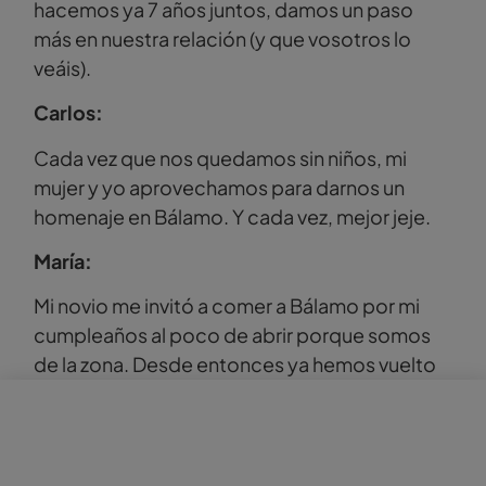
hacemos ya 7 años juntos, damos un paso
más en nuestra relación (y que vosotros lo
veáis).
Carlos:
Cada vez que nos quedamos sin niños, mi
mujer y yo aprovechamos para darnos un
homenaje en Bálamo. Y cada vez, mejor jeje.
María:
Mi novio me invitó a comer a Bálamo por mi
cumpleaños al poco de abrir porque somos
de la zona. Desde entonces ya hemos vuelto
tres o cuatro veces para celebrar ocasiones
especiales y siempre es un acierto, en invierno
nos encanta comer junto al jardín vertical,
pero en verano somos más de terraza.