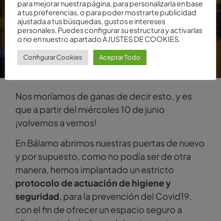
para mejorar nuestra página, para personalizarla en base
a tus preferencias, o para poder mostrarte publicidad
ajustada a tus búsquedas, gustos e intereses
personales. Puedes configurar su estructura y activarlas
o no en nuestro apartado AJUSTES DE COOKIES.
Configurar Cookies
Aceptar Todo
Nos moríamos de ganas de decir esto, y es
que a partir del miércoles 10 de junio
¡volvemos a vernos!
En Bálamo abrimos nuestras puertas de nuevo
y por supuesto, como no podía ser de otra
manera, hemos implantado un estricto
protocolo de actuación de higiene y
seguridad
, para la prevención del Covid19,
con el fin de ofrecer un espacio seguro a