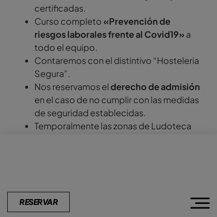
certificadas.
Curso completo
«Prevención de
riesgos laborales frente al Covid19»
a
todo el equipo.
Contaremos con el distintivo “Hosteleria
Segura”.
Nos reservamos el
derecho de admisión
en el caso de no cumplir con las medidas
de seguridad establecidas.
Temporalmente las zonas de Ludoteca
“La Playa” y zona de copas “Alta Mar”,
permanecerán cerradas por razones de
seguridad.
¡Te esperamos!
RESERVAR