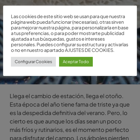
Las cookies de este sitio web se usan para que nuestra
página web pueda funcionar (necesarias), otras sirven
para mejorar nuestra página, para personalizarla en base
a tus preferencias, o para poder mostrarte publicidad
ajustada a tus búsquedas, gustos e intereses
personales. Puedes configurar su estructura y activarlas
o no en nuestro apartado AJUSTES DE COOKIES.
Configurar Cookies
Aceptar Todo
Llega el cambio de estación, llega el otoño.
Esta época del año tiene fama de triste ya que
es la despedida definitiva del verano. Pero, lo
cierto es que aunque los días sean un poco
más fríos y rutinarios, es el momento perfecto
para disfrutar del campo. Los árboles pierden