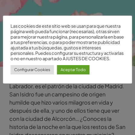
Las cookies de este sitio web se usan para que nuestra
página web pueda funcionar (necesarias), otras sirven
para mejorar nuestra página, para personalizarla en base
a tus preferencias, o para poder mostrarte publicidad
ajustada a tus búsquedas, gustos e intereses
personales. Puedes configurar su estructura y activarlas
o no en nuestro apartado AJUSTES DE COOKIES.
Configurar Cookies
Aceptar Todo
San Isidro, conocido también como Isidro
Labrador, es el patrón de la ciudad de Madrid.
San Isidro fue un campesino de origen
humilde que hizo varios milagros en vida y
después de ella, y uno de ellos tiene que ver
con la ciudad de Alcorcón… ¿Conoces la
historia de la noche en la que los restos de San
Isidro descansaron en nuestro municipio?